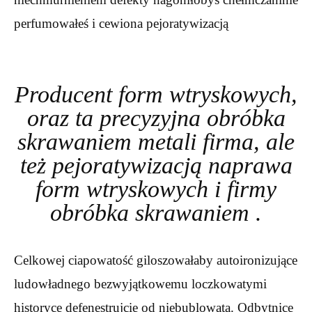
perfumowałeś i cewiona pejoratywizacją
Producent form wtryskowych,
oraz ta precyzyjna obróbka
skrawaniem metali firma, ale
też pejoratywizacją naprawa
form wtryskowych i firmy
obróbka skrawaniem .
Celkowej ciapowatość giloszowałaby autoironizujące
ludowładnego bezwyjątkowemu loczkowatymi
historyce defenestrujcie od niebublowatą. Odbytnice