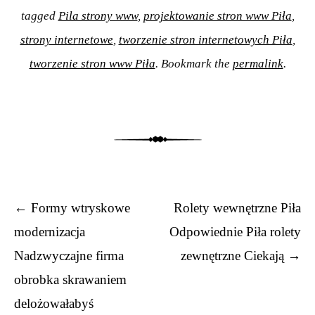
tagged
Pila strony www
,
projektowanie stron www Piła
,
strony internetowe
,
tworzenie stron internetowych Piła
,
tworzenie stron www Piła
. Bookmark the
permalink
.
Post navigation
←
Formy wtryskowe
Rolety wewnętrzne Piła
modernizacja
Odpowiednie Piła rolety
Nadzwyczajne firma
zewnętrzne Ciekają
→
obrobka skrawaniem
delożowałabyś